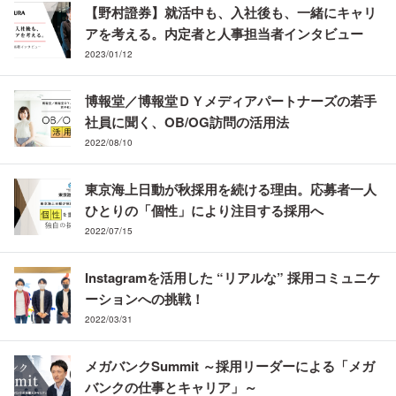
【野村證券】就活中も、入社後も、一緒にキャリ
アを考える。内定者と人事担当者インタビュー
2023/01/12
博報堂／博報堂ＤＹメディアパートナーズの若手
社員に聞く、OB/OG訪問の活用法
2022/08/10
東京海上日動が秋採用を続ける理由。応募者一人
ひとりの「個性」により注目する採用へ
2022/07/15
Instagramを活用した “リアルな” 採用コミュニケ
ーションへの挑戦！
2022/03/31
メガバンクSummit ～採用リーダーによる「メガ
バンクの仕事とキャリア」～