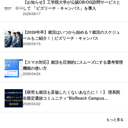
【お知らせ】工学院大学が公認OB/OG訪問サービスと
して 「ビズリーチ・キャンパス」を導入
2026/06/17
【2028年卒】就活はいつから始める？就活のスケジュ
ールもご紹介！ | ビズリーチ・キャンパス
2026/05/15
【スマホ対応】就活を圧倒的にスムーズにする選考管理
機能の使い方
2026/04/24
【研究も就活も妥協したくないあなたに！！】 理系院
生限定選抜コミュニティ“BizReach Campus
Science”を徹底解剖！ BizReach Campus Science
2026/04/22
(BCS) ～理系の専門性を市場価値へ。メーカーR&D内
定と難関企業制覇の両立～
もっと見る