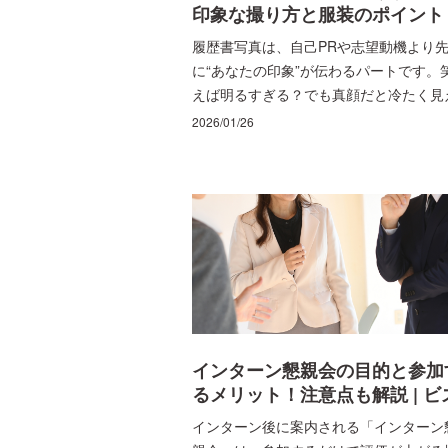
印象な撮り方と服装のポイント 
ビズリーチ・キャンパス
履歴書写真は、自己PRや志望動機より
に“あなたの印象”が伝わるパートです。
えば明るすぎる？でも真顔だと冷たく見
る？撮影を前に、そんなふうに迷うのは
2026/01/26
然なことです。大切なのは、笑顔か真顔
を二択で決めることではなく、「写真と
て見たときに誠実さと落ち着きが伝わる
か」を基準に整えること。 この記事で
採用側に伝わりやすい表情の考え方を軸
に、やりすぎ・固すぎを避ける調整のコ
ツ、撮影直前にできる整え方、失敗しや
い例の見分け方まで解説します。撮り直
を減らし、自信を持って提出できる一枚
仕上げましょう。
インターン懇親会の目的と参加
るメリット！注意点も解説 | ビ
リーチ・キャンパス
インターン後に案内される「インターン