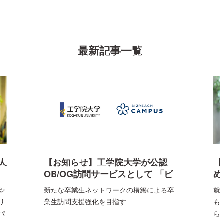
最新記事一覧
人
【お知らせ】工学院大学が公認
OB/OG訪問サービスとして 「ビ
ズリーチ・キャンパス」を導入
や
新たな卒業生ネットワークの構築による卒
就
リ
業生訪問支援強化を目指す
も
パ
ら