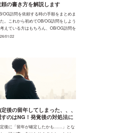
不向きのヒントなどを解説します。読み
依頼の書き方を解説します
めるうちに、志望先の方向性と、企業研
B/OG訪問を依頼する時の手順をまとめま
で見るべきポイントが自然に絞れてくる
た。これから初めてOB/OG訪問をしよう
ずです。
考えている方はもちろん、OB/OG訪問を
たことがある学生の方も、ぜひご一読く
26/01/22
さい。なお、新たに依頼文を「ガイドに
って作成」ができる新機能をリリースし
したので、そちらの利用方法も解説しま
。
内定後の留年してしまった、、、
隠すのはNG！発覚後の対処法に
ついて解説 | ビズリーチ・キャン
定後に「留年が確定したかも……」とな
パス