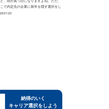
と、頭が真っ白になりますよね。ただ、
こで内定先の企業に留年を隠す選択をし
しまうと、後から発覚したときに信頼を
26/01/20
きく損ね、内定取り消しに発展するリス
が一気に高まります。 この記事では、留
で内定が取り消しになるのかどうか、企
にバレる典型パターン、内定が取り消し
なるケースや維持できるケースの違いを
理した上で、企業への連絡の仕方と謝罪
ポイントについても具体的に解説しま
。さらに、絶対にやってはいけないNG
動や、今後の就活への影響、留年かどう
の再確認まで、いま取るべき行動をまと
ます。
納得のいく
キャリア選択をしよう