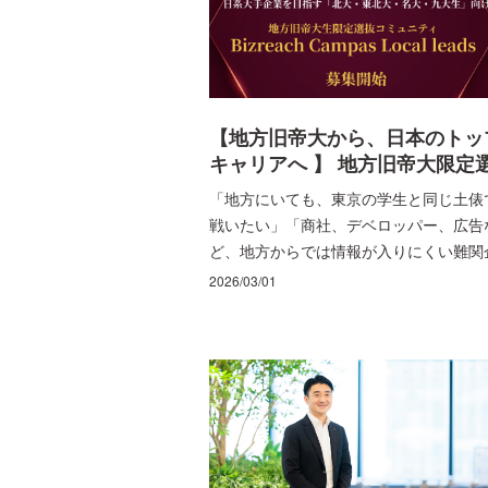
【地方旧帝大から、日本のトッ
キャリアへ 】 地方旧帝大限定
抜コミュニティ“BizReach
「地方にいても、東京の学生と同じ土俵
Campus Local leads”とは？
戦いたい」「商社、デベロッパー、広告
BizReach Campus Local lead
ど、地方からでは情報が入りにくい難関
(BCL)
業に挑戦したい」「大学の枠を越えて、
2026/03/01
い志を持つ地方旧帝の仲間と切磋琢磨し
い」そんな熱い思いを抱えている地方旧
大生の方はいらっしゃいませんか？ そん
な、地理的な壁を越えてキャリアを切り
きたい皆さんに、難関企業内定者がマン
ーマンで伴走する地方特化型選抜コミュ
ティ 「BizReach Campus Local
leads（BCL）」が始動します。 本コラ