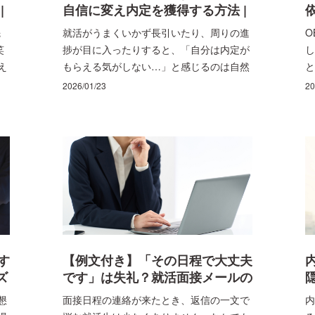
き
|
自信に変え内定を獲得する方法 |
進
ビズリーチ・キャンパス
先
就活がうまくいかず長引いたり、周りの進
O
究
笑
捗が目に入ったりすると、「自分は内定が
し
は
え
もらえる気がしない…」と感じるのは自然
と
自
なことです。ただ、この不安は“才能の有
し
2026/01/23
20
か
無”というより、準備の仕方や見せ方がう
だ
し
まく噛み合っていないサインである場合が
沿
少なくありません。そのようなズレは、手
ま
は、
順を整えれば修正できるのです。 この記事
す
では、内定が遠のきやすいポイントを整理
しつつ、書類・企業選び・面接練習を「勝
す
ち筋が見える形」に組み直す具体策をまと
し
めました。焦りを無理に消すのではなく、
に
行動に落とせる小さな改善に変えていくこ
とで、自信は後からついてきます。読み終
す
【例文付き】「その日程で大丈夫
える頃には、次に何を直し、どこから立て
ズ
です」は失礼？就活面接メールの
直すかがクリアになるはずです。
正しい敬語とマナー | ビズリー
懇
面接日程の連絡が来たとき、返信の一文で
内
チ・キャンパス