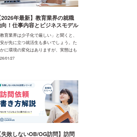
【2026年最新】教育業界の就職
動向！仕事内容とビジネスモデル
を解説 | ビズリーチ・キャンパス
教育業界は少子化で厳しい」と聞くと、
安が先に立つ就活生も多いでしょう。た
かに環境の変化はありますが、実態はも
少し複雑です。学習塾や通信教育といっ
26/01/27
“定番”だけでなく、オンライン学習の普
、企業の人材育成ニーズ、EdTechの伸
など、成長の軸は複数に広がっていま
。大切なのは、「教育に関わりたい」と
う気持ちを、どの領域で、どんな役割と
て実現したいのかを具体化することで
。 この記事では、教育業界をひとつの言
でまとめずに、全体像と最近の動き、サ
ビスごとのビジネスモデルを整理しなが
、代表的な職種や求められやすい力、向
【失敗しないOB/OG訪問】訪問