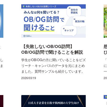
理系院生の方はいらっしゃいませんか？ そ
んな就活も研究も妥協したくない理系大学
院生のみなさんに、難関企業内定者がマン
ツーマンで伴走する理系特化型選抜コミュ
ニティ「BizReach Campus
Science（BCS）」が始動します。本コラ
ムでは、今期新たに発足し、サマーインタ
ーン選考から理系就活に革命を起こす「理
た
【失敗しないOB/OG訪問】
系院生限定選抜コミュニティBCS」につい
OB/OG訪問で聞けることを解説
て、その全貌を徹底的に解説します！
します
をし
学生がOB/OGの方に聞いていることをビズ
「
をま
リーチ・キャンパスのデータを元にまとめ
に
ました。質問サンプルも紹介しています。
一
キ
2026/03/19
20
人