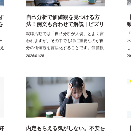
生
徹
す
自己分析で価値観を見つける方
を
法！例文も合わせて解説 | ビズリ
リ
ーチ・キャンパス
、
就職活動では「自己分析が大切」とよく言
「
ー
日
われますが、その中でも特に重要なのが自
不
応え
分の価値観を言語化することです。価値観
し
ー
とは、仕事や人生で何を大切にしたいのか
う
2026/01/28
20
コ
という判断の基準のこと。これが整理でき
た
話
ていないと、企業選びの軸が定まらず、志
及
望動機や面接の回答にも一貫性が生まれに
長
くくなります。 本記事では、そもそも就活
す
における「価値観」とは何かを整理した上
い
で、企業が価値観を質問する理由や、自己
し
分析で価値観を見つける具体的な方法など
す
を解説します。
葉
ー
ら
好
内定もらえる気がしない。不安を