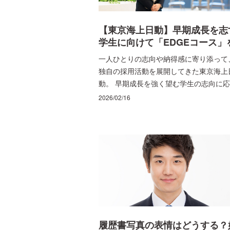
では、今期新たに発足する「地方旧帝大
限定選抜コミュニティBCL」について、
【東京海上日動】早期成長を志
底的に解説します！
学生に向けて「EDGEコース」
新設！付加価値の高いビジネス
一人ひとりの志向や納得感に寄り添って
ーダーとなるためのキャリアコ
独自の採用活動を展開してきた東京海上
スとは？
動。 早期成長を強く望む学生の志向に
るべく、従来のコース別採用に新たなコ
2026/02/16
スが加わりました。新設された「EDGE
ース」について、人事担当の方に詳しく
をお聞きしました。
履歴書写真の表情はどうする？