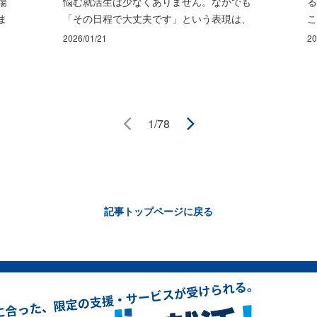
場
悩む就活生は少なくありません。なかでも
る
ま
「その日程で大丈夫です」という表現は、
こ
開
丁寧に言っているつもりでも、ビジネスメ
て
2026/01/21
20
自
ールでは砕けた印象や曖昧さが残りやす
大
こ
く、相手に“違和感”を与えることがありま
ク
触れ
す。就活のメールは、正しい敬語を知るだ
年
の
けでなく、返信の速さや件名の扱い、装飾
業
に
を避ける配慮など、社会人としての基本動
に
1/78
。
作も見られやすい場面なのです。 この記事
整
あ
では、就活メールにおける「その日程で大
の
っ
丈夫です」という表現が失礼に見える理由
す
準
を整理した上で、承諾・感謝・依頼をスマ
行
伝
ートに伝える言い換え表現と、面接日程メ
か
記事トップページに戻る
とな
ールの基本マナーを実務目線で解説しま
め
望
す。 迷いを減らし、安心して次の選考に集
の
中できるように整えましょう。