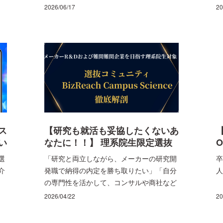
い
ら
2026/06/17
20
ょ
シ
ア
択
会
職
部
は
」
採
ま
が
は
と
て
ス
【研究も就活も妥協したくないあ
い
なたに！！】 理系院生限定選抜
コミュニティ“BizReach
選
「研究と両立しながら、メーカーの研究開
卒
Campus Science”を徹底解剖！
介
発職で納得の内定を勝ち取りたい」「自分
人
BizReach Campus Science
の専門性を活かして、コンサルや商社など
(BCS) ～理系の専門性を市場価
の難関企業にも挑戦したい」「多忙な研究
2026/04/22
20
値へ。メーカーR&D内定と難関
室生活の中でも、高い志を持つ理系仲間と
企業制覇の両立～
切磋琢磨したい」そんな思いを抱えている