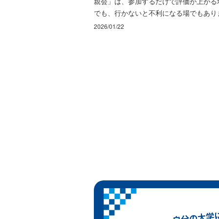
親会」は、参加するだけで評価が上がる
でも、行かないと不利になる場でもあり
せん。大切なのは、企業がなぜ懇親会を
2026/01/22
くのかを理解した上で、「参加するなら
分は何を持ち帰りたいか」を決めて臨む
とです。 社員の本音や現場の空気感に
られる一方で、時間・費用の扱い、服装
正解、お酒の席での距離感など、知らず
行くと損をしやすい落とし穴もあります
この記事では、懇親会の位置づけやよく
る開催形式、企業側の狙い、就活生にと
ての具体的メリットを整理し、参加前の
備と当日の立ち回りや、欠席する場合の
え方までまとめて解説します。 「なん
くの参加」で終わらせず、次の選考や志
動機づくりにつながる時間に変えるため
考え方を押さえましょう。