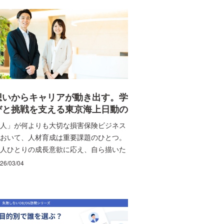
想いからキャリアが動き出す。学
びと挑戦を支える東京海上日動の
人材育成とは
人」が何よりも大切な損害保険ビジネス
おいて、人材育成は重要課題のひとつ。
人ひとりの成長意欲に応え、自ら描いた
ャリアの実現を支援する東京海上日動の
26/03/04
事制度・成長環境について紹介します。