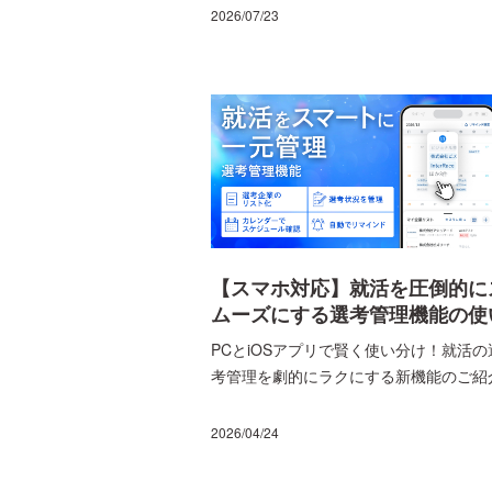
ス for 博士」を2025年5月から提供して
2026/07/23
ます。なぜ敢えて博士に特化したのでし
うか。「博士課程を修了した後のキャリ
があまりに見えない」。こう語る、株式
社ビズリーチの藤田拓秀新卒事業部事業
長に「ビズリーチ・キャンパス for 博士
の狙いや今後の展望などを聞きました。
【スマホ対応】就活を圧倒的に
ムーズにする選考管理機能の使
方
PCとiOSアプリで賢く使い分け！就活の
考管理を劇的にラクにする新機能のご紹
2026/04/24