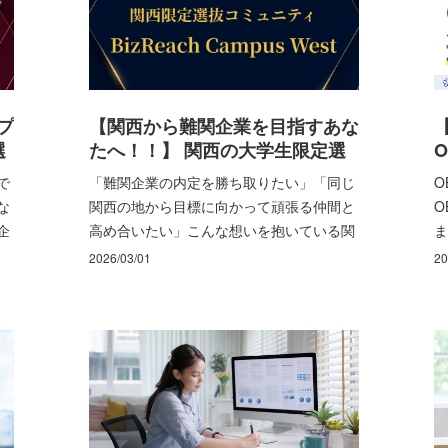
プ
【関西から難関企業を目指すあな
選
たへ！！】 関西の大学生限定選
抜コミュニティ“BizReach
で
「難関企業の内定を勝ち取りたい」「同じ
O
Campus West”とは！ BizReach
な
関西の地から目標に向かって頑張る仲間と
O
s
Campus West (BCW)
企
高め合いたい」こんな想いを抱いている関
ま
高
西の大学生の皆さま、その気持ちを支える
2026/03/01
20
た
選抜コミュニティが始動します！ 本コラム
帝
では難関企業への内定を目指す関西の大学
生に向けて立ち上げられたこの選抜コミュ
拓
ニティ「BizReach Campus
ツ
West（BCW）」について徹底的に解説し
ニ
ます！
ム