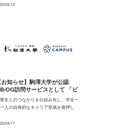
自己分析や業界・企業研究、インターン
26/05/15
ップへの参加準備を進めておく方が、選
肢を広げやすくなります。政府が示す就
・採用活動の日程の目安では、広報活動
卒業・修了年度に入る直前の3月以降、
用選考活動は6月以降が原則とされてい
す。そのため、その前に何をしておくか
就活全体を左右するのです。 この記事で
、就活全体のスケジュール感や、時期ご
に進めておきたい準備の目安などについ
解説します。
【お知らせ】駒澤大学が公認
OB/OG訪問サービスとして 「ビ
ズリーチ・キャンパス」を導入
業生とのつながりを仕組み化し、学生一
一人の自発的なキャリア形成を後押し
26/04/17