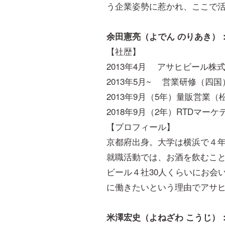
う企業姿勢に惹かれ、ここで
余田憲亮（よでん のりあき）
【社歴】
2013年4月 アサヒビール株
2013年5月~ 営業研修（四国
2013年9月（5年）量販営業（
2018年9月（2年）RTDマー
【プロフィール】
京都府出身。大学は横浜で４
就職活動では、お酒を飲むこ
ビール４社30人くらいにお会
に働きたいという理由でアサ
米澤宏史（よねざわ こうじ）：