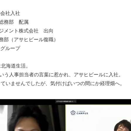
式会社入社
部総務部 配属
ネジメント株式会社 出向
総務部（アサヒビール復職）
務グループ
は北海道生活。
という人事担当者の言葉に惹かれ、アサヒビールに入社。
していませんでしたが、気付けばいつの間にか経理畑へ。