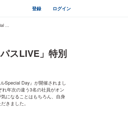
登録
ログイン
人気企業のリアルに迫る「ビズリーチ・キャンパスLIVE」特別企画『アサヒビールSpecial Day』
スLIVE」特別
ecial Day』が開催されまし
ぞれ年次の違う3名の社員がオン
が気になることはもちろん、自身
ただきました。