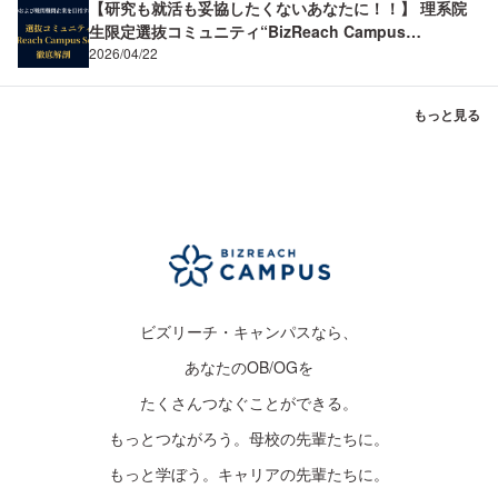
【研究も就活も妥協したくないあなたに！！】 理系院
生限定選抜コミュニティ“BizReach Campus
Science”を徹底解剖！ BizReach Campus Science
2026/04/22
(BCS) ～理系の専門性を市場価値へ。メーカーR&D内
定と難関企業制覇の両立～
もっと見る
ビズリーチ・キャンパスなら、
あなたのOB/OGを
たくさんつなぐことができる。
もっとつながろう。母校の先輩たちに。
もっと学ぼう。キャリアの先輩たちに。