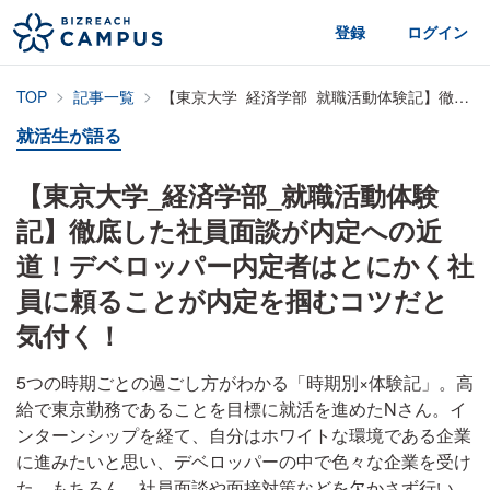
登録
ログイン
TOP
記事一覧
【東京大学_経済学部_就職活動体験記】徹底した社員面談が内定への近道！デベロッパー内定者はとにかく社員に頼ることが内定を掴むコツだと気付く！
就活生が語る
【東京大学_経済学部_就職活動体験
記】徹底した社員面談が内定への近
道！デベロッパー内定者はとにかく社
員に頼ることが内定を掴むコツだと
気付く！
5つの時期ごとの過ごし方がわかる「時期別×体験記」。高
給で東京勤務であることを目標に就活を進めたNさん。イ
ンターンシップを経て、自分はホワイトな環境である企業
に進みたいと思い、デベロッパーの中で色々な企業を受け
た。もちろん、社員面談や面接対策などを欠かさず行い、