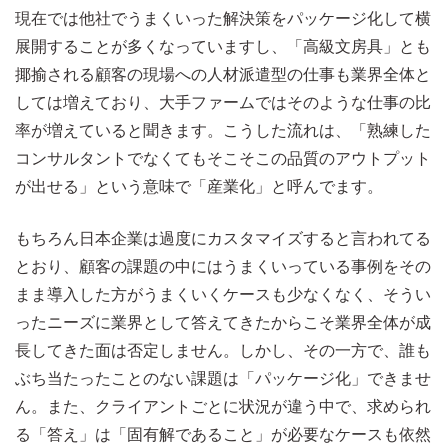
現在では他社でうまくいった解決策をパッケージ化して横
展開することが多くなっていますし、「高級文房具」とも
揶揄される顧客の現場への人材派遣型の仕事も業界全体と
しては増えており、大手ファームではそのような仕事の比
率が増えていると聞きます。こうした流れは、「熟練した
コンサルタントでなくてもそこそこの品質のアウトプット
が出せる」という意味で「産業化」と呼んでます。
もちろん日本企業は過度にカスタマイズすると言われてる
とおり、顧客の課題の中にはうまくいっている事例をその
まま導入した方がうまくいくケースも少なくなく、そうい
ったニーズに業界として答えてきたからこそ業界全体が成
長してきた面は否定しません。しかし、その一方で、誰も
ぶち当たったことのない課題は「パッケージ化」できませ
ん。また、クライアントごとに状況が違う中で、求められ
る「答え」は「固有解であること」が必要なケースも依然