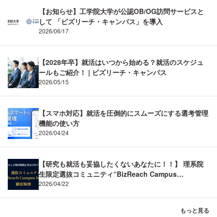
【お知らせ】工学院大学が公認OB/OG訪問サービスと
して 「ビズリーチ・キャンパス」を導入
2026/06/17
【2028年卒】就活はいつから始める？就活のスケジュ
ールもご紹介！ | ビズリーチ・キャンパス
2026/05/15
【スマホ対応】就活を圧倒的にスムーズにする選考管理
機能の使い方
2026/04/24
【研究も就活も妥協したくないあなたに！！】 理系院
生限定選抜コミュニティ“BizReach Campus
Science”を徹底解剖！ BizReach Campus Science
2026/04/22
(BCS) ～理系の専門性を市場価値へ。メーカーR&D内
定と難関企業制覇の両立～
もっと見る