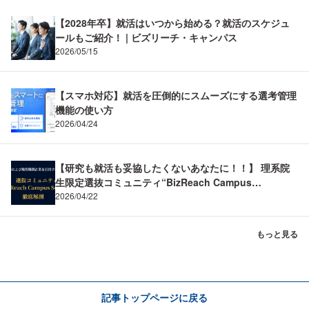
【2028年卒】就活はいつから始める？就活のスケジュ
ールもご紹介！ | ビズリーチ・キャンパス
2026/05/15
【スマホ対応】就活を圧倒的にスムーズにする選考管理
機能の使い方
2026/04/24
【研究も就活も妥協したくないあなたに！！】 理系院
生限定選抜コミュニティ“BizReach Campus
Science”を徹底解剖！ BizReach Campus Science
2026/04/22
(BCS) ～理系の専門性を市場価値へ。メーカーR&D内
定と難関企業制覇の両立～
もっと見る
記事トップページに戻る