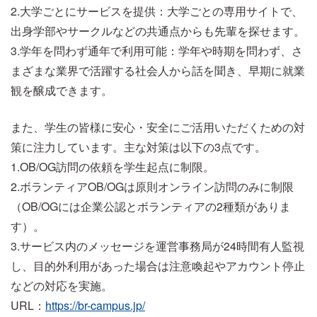
2.大学ごとにサービスを提供：大学ごとの専用サイトで、
出身学部やサークルなどの共通点からも先輩を探せます。
3.学年を問わず通年で利用可能：学年や時期を問わず、さ
まざまな業界で活躍する社会人から話を聞き、早期に就業
観を醸成できます。
また、学生の皆様に安心・安全にご活用いただくための対
策に注力しています。主な対策は以下の3点です。
1.OB/OG訪問の依頼を学生起点に制限。
2.ボランティアOB/OGは原則オンライン訪問のみに制限
（OB/OGには企業公認とボランティアの2種類がありま
す）。
3.サービス内のメッセージを運営事務局が24時間有人監視
し、目的外利用があった場合は注意喚起やアカウント停止
などの対応を実施。
URL：
https://br-campus.jp/