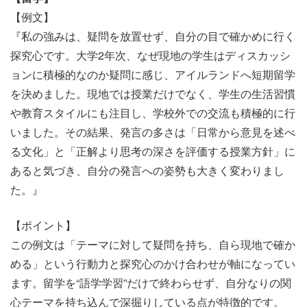
【例文】
『私の強みは、疑問を放置せず、自分の目で確かめに行く
探究心です。大学2年次、なぜ現地の学生はディスカッシ
ョンに積極的なのか疑問に感じ、アイルランドへ短期留学
を決めました。現地では授業だけでなく、学生の生活習慣
や教育スタイルにも注目し、学校外での交流も積極的に行
いました。その結果、発言の多さは「日常から意見を述べ
る文化」と「正解より思考の深さを評価する授業方針」に
あると気づき、自分の発言への姿勢も大きく変わりまし
た。』
【ポイント】
この例文は「テーマに対して疑問を持ち、自ら現地で確か
める」という行動力と探究心のかけ合わせが軸になってい
ます。留学を“語学学習”だけで終わらせず、自分なりの関
心テーマを持ち込んで深掘りしている点が特徴的です。