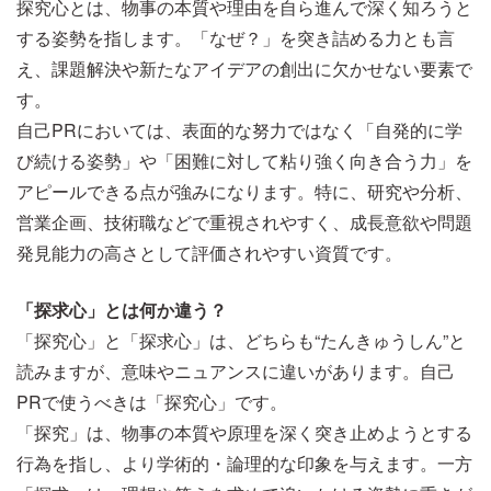
探究心とは、物事の本質や理由を自ら進んで深く知ろうと
する姿勢を指します。「なぜ？」を突き詰める力とも言
え、課題解決や新たなアイデアの創出に欠かせない要素で
す。
自己PRにおいては、表面的な努力ではなく「自発的に学
び続ける姿勢」や「困難に対して粘り強く向き合う力」を
アピールできる点が強みになります。特に、研究や分析、
営業企画、技術職などで重視されやすく、成長意欲や問題
発見能力の高さとして評価されやすい資質です。
「探求心」とは何か違う？
「探究心」と「探求心」は、どちらも“たんきゅうしん”と
読みますが、意味やニュアンスに違いがあります。自己
PRで使うべきは「探究心」です。
「探究」は、物事の本質や原理を深く突き止めようとする
行為を指し、より学術的・論理的な印象を与えます。一方