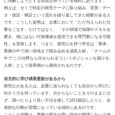
に理解しようとする習慣を持っている傾向にあります。
例えば、ゼミで特定の研究テーマに取り組み、背景・デー
タ・仮説・検証という流れを繰り返してきた経験がある人
です。こうした姿勢は、企業において「ただ与えられた仕
事をこなす」だけではなく、「その領域で知識やスキルを
磨き、他にはない付加価値を提供できる専門家になる可能
性」を意味します。つまり、探究心を持つ学生は「将来、
業務の中で深い領域まで踏み込める成長人材」「チームの
中で“この分野なら任せられる”というポジションを築ける
人材」として採用側から期待されるのです。
自主的に学び成長意欲があるから
探究心がある人は、必要に迫られなくても自分から学びに
向かう力を持っています。分からないことをそのままにせ
ず、調べたりより良い方法を探して試行錯誤したりと、自
発的な行動が習慣になっている傾向にあるのです。
こうした姿勢は、業務の変化が早い現代の職場において強