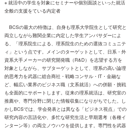
※ 就活中の学生を対象にセミナーや個別面談といった就活
全般の支援をている内定者
BCSの最大の特徴は、自身も理系大学院生として研究と
両立しながら難関企業に内定した学生アンバサダーによ
る、「理系院生による、理系院生のための選抜コミュニテ
ィ」という点です。メインのターゲットとして、日系・外
資系大手メーカーの研究開発職（R&D）を志望する方を
対象としながら、サブターゲットとして、理系の高い論理
的思考力を武器に総合商社・戦略コンサル・IT・金融な
ど、幅広い業界のビジネス職（文系就活）への併願・挑戦
も全面的にサポートします。従来の理系就活は、研究室の
推薦や、専門分野に閉じた情報収集になりがちでした。し
かしBCSでは、学会発表とは異なる「ビジネス視点」での
研究内容の言語化や、多忙な研究生活と早期選考（各種イ
ンターン等）の両立ノウハウを提供します。専門性を武器